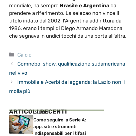
mondiale, ha sempre
Brasile e Argentina
da
prendere a riferimento. La selecao non vince il
titolo iridato dal 2002, l’Argentina addirittura dal
1986: erano i tempi di Diego Armando Maradona
che segnava in undici tocchi da una porta all’altra.
Categorie
Calcio
Comnebol show, qualificazione sudamericana
nel vivo
Immobile e Acerbi da leggenda: la Lazio non li
molla più
ARTICOLI RECENTI
CALCIO
Come seguire la Serie A:
app, siti e strumenti
indispensabili per i tifosi