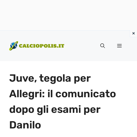
Vai
al
Menu
contenuto
Juve, tegola per
Allegri: il comunicato
dopo gli esami per
Danilo