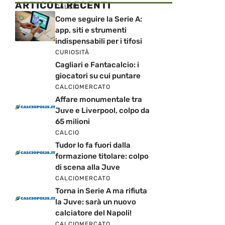
ARTICOLI RECENTI
CALCIO
Come seguire la Serie A:
app, siti e strumenti
indispensabili per i tifosi
CURIOSITÀ
Cagliari e Fantacalcio: i
giocatori su cui puntare
CALCIOMERCATO
Affare monumentale tra
Juve e Liverpool, colpo da
65 milioni
CALCIO
Tudor lo fa fuori dalla
formazione titolare: colpo
di scena alla Juve
CALCIOMERCATO
Torna in Serie A ma rifiuta
la Juve: sarà un nuovo
calciatore del Napoli!
CALCIOMERCATO