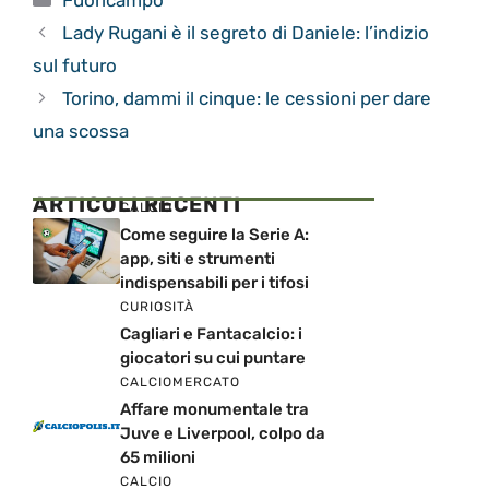
Fuoricampo
Lady Rugani è il segreto di Daniele: l’indizio
sul futuro
Torino, dammi il cinque: le cessioni per dare
una scossa
ARTICOLI RECENTI
CALCIO
Come seguire la Serie A:
app, siti e strumenti
indispensabili per i tifosi
CURIOSITÀ
Cagliari e Fantacalcio: i
giocatori su cui puntare
CALCIOMERCATO
Affare monumentale tra
Juve e Liverpool, colpo da
65 milioni
CALCIO