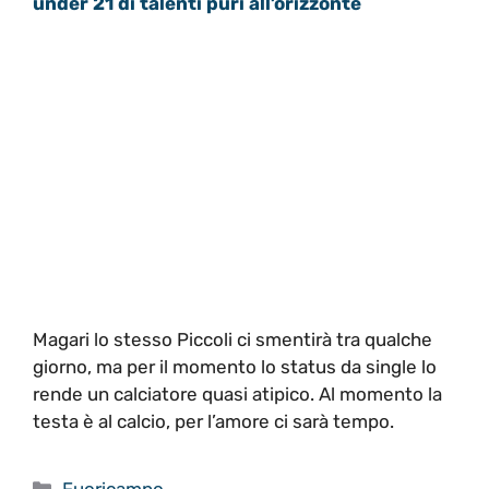
under 21 di talenti puri all’orizzonte
Magari lo stesso Piccoli ci smentirà tra qualche
giorno, ma per il momento lo status da single lo
rende un calciatore quasi atipico. Al momento la
testa è al calcio, per l’amore ci sarà tempo.
Categorie