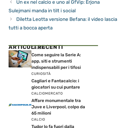
Un ex nel calcio e uno al GfVip: Erjona
Sulejmani manda in tilt i social
Diletta Leotta versione Befana: il video lascia
tutti a bocca aperta
ARTICOLI RECENTI
CALCIO
Come seguire la Serie A:
app, siti e strumenti
indispensabili per i tifosi
CURIOSITÀ
Cagliari e Fantacalcio: i
giocatori su cui puntare
CALCIOMERCATO
Affare monumentale tra
Juve e Liverpool, colpo da
65 milioni
CALCIO
Tudor lo fa fuori dalla