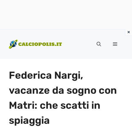
Vai
al
Menu
contenuto
Federica Nargi,
vacanze da sogno con
Matri: che scatti in
spiaggia