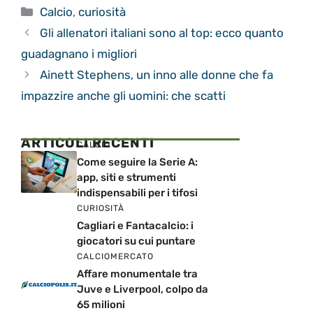
Categorie
Calcio
,
curiosità
Gli allenatori italiani sono al top: ecco quanto
guadagnano i migliori
Ainett Stephens, un inno alle donne che fa
impazzire anche gli uomini: che scatti
ARTICOLI RECENTI
CALCIO
Come seguire la Serie A:
app, siti e strumenti
indispensabili per i tifosi
CURIOSITÀ
Cagliari e Fantacalcio: i
giocatori su cui puntare
CALCIOMERCATO
Affare monumentale tra
Juve e Liverpool, colpo da
65 milioni