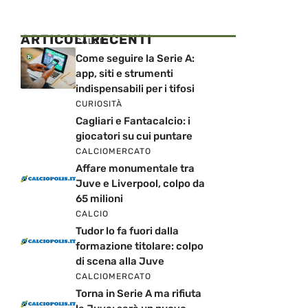
ARTICOLI RECENTI
CALCIO
Come seguire la Serie A:
app, siti e strumenti
indispensabili per i tifosi
CURIOSITÀ
Cagliari e Fantacalcio: i
giocatori su cui puntare
CALCIOMERCATO
Affare monumentale tra
Juve e Liverpool, colpo da
65 milioni
CALCIO
Tudor lo fa fuori dalla
formazione titolare: colpo
di scena alla Juve
CALCIOMERCATO
Torna in Serie A ma rifiuta