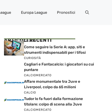
League
Europa League
Pronostici
ARTICOLI RECENTI
CALCIO
Come seguire la Serie A: app, siti e
strumenti indispensabili per i tifosi
CURIOSITÀ
Cagliari e Fantacalcio: i giocatori su cui
puntare
CALCIOMERCATO
Affare monumentale tra Juve e
Liverpool, colpo da 65 milioni
CALCIO
Tudor lo fa fuori dalla formazione
titolare: colpo di scena alla Juve
CALCIOMERCATO