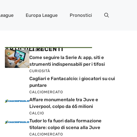
League
Europa League
Pronostici
ARTICOLI RECENTI
CALCIO
Come seguire la Serie A: app, siti e
strumenti indispensabili per i tifosi
CURIOSITÀ
Cagliari e Fantacalcio: i giocatori su cui
puntare
CALCIOMERCATO
Affare monumentale tra Juve e
Liverpool, colpo da 65 milioni
CALCIO
Tudor lo fa fuori dalla formazione
titolare: colpo di scena alla Juve
CALCIOMERCATO