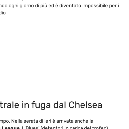
do ogni giorno di più ed è diventato impossibile per i
dio
trale in fuga dal Chelsea
. Nella serata di ieri è arrivata anche la
 League
. I ‘Blues’ (detentori in carica del trofeo)