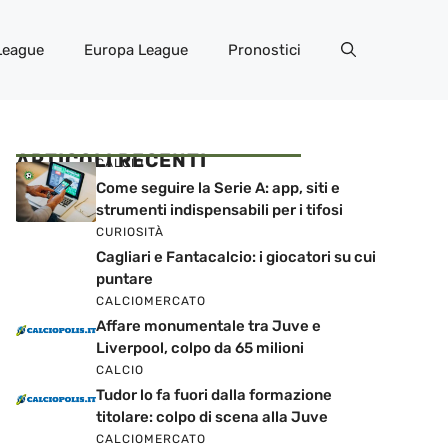
League
Europa League
Pronostici
ARTICOLI RECENTI
CALCIO
Come seguire la Serie A: app, siti e
strumenti indispensabili per i tifosi
CURIOSITÀ
Cagliari e Fantacalcio: i giocatori su cui
puntare
CALCIOMERCATO
Affare monumentale tra Juve e
Liverpool, colpo da 65 milioni
CALCIO
Tudor lo fa fuori dalla formazione
titolare: colpo di scena alla Juve
CALCIOMERCATO