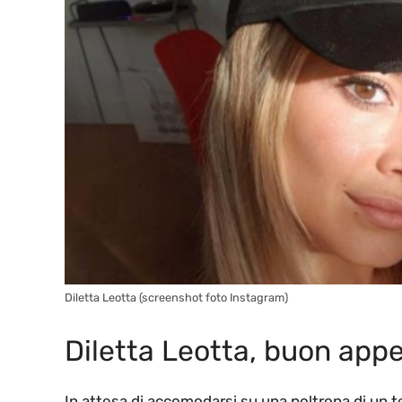
Diletta Leotta (screenshot foto Instagram)
Diletta Leotta, buon appe
In attesa di accomodarsi su una poltrona di un te