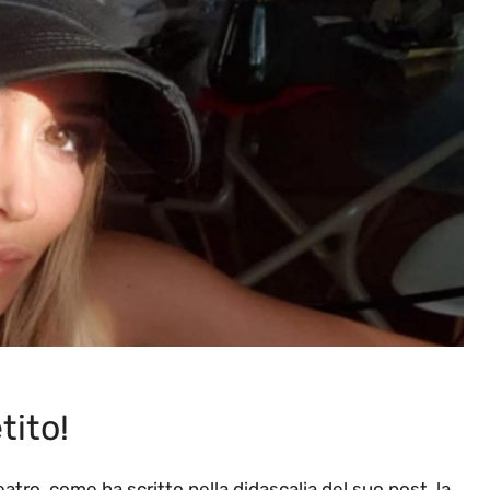
tito!
atro, come ha scritto nella didascalia del suo post, la