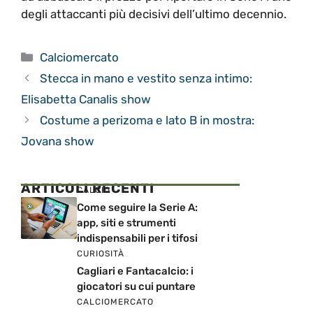
degli attaccanti più decisivi dell’ultimo decennio.
Categorie
Calciomercato
Stecca in mano e vestito senza intimo:
Elisabetta Canalis show
Costume a perizoma e lato B in mostra:
Jovana show
ARTICOLI RECENTI
CALCIO
Come seguire la Serie A:
app, siti e strumenti
indispensabili per i tifosi
CURIOSITÀ
Cagliari e Fantacalcio: i
giocatori su cui puntare
CALCIOMERCATO