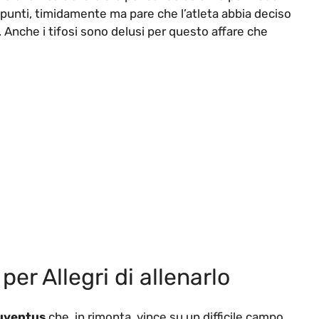
o punti, timidamente ma pare che l’atleta abbia deciso
Anche i tifosi sono delusi per questo affare che
er Allegri di allenarlo
uventus
che, in rimonta, vince su un difficile campo