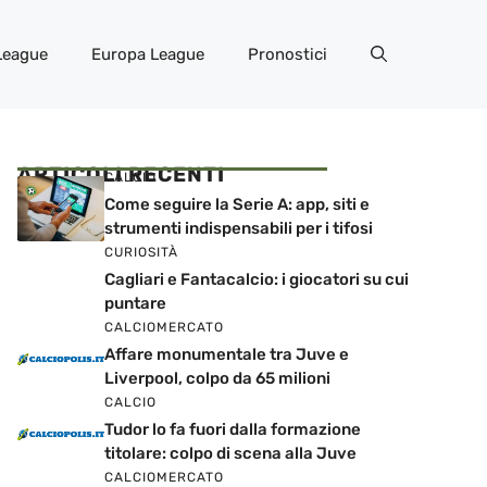
League
Europa League
Pronostici
ARTICOLI RECENTI
CALCIO
Come seguire la Serie A: app, siti e
strumenti indispensabili per i tifosi
CURIOSITÀ
Cagliari e Fantacalcio: i giocatori su cui
puntare
CALCIOMERCATO
Affare monumentale tra Juve e
Liverpool, colpo da 65 milioni
CALCIO
Tudor lo fa fuori dalla formazione
titolare: colpo di scena alla Juve
CALCIOMERCATO