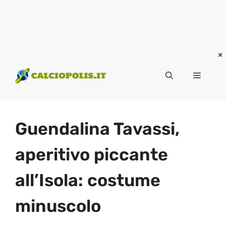
Vai
al
Menu
contenuto
Guendalina Tavassi,
aperitivo piccante
all’Isola: costume
minuscolo