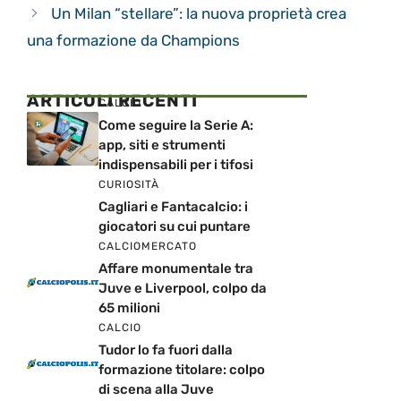
Un Milan “stellare”: la nuova proprietà crea
una formazione da Champions
ARTICOLI RECENTI
CALCIO
Come seguire la Serie A:
app, siti e strumenti
indispensabili per i tifosi
CURIOSITÀ
Cagliari e Fantacalcio: i
giocatori su cui puntare
CALCIOMERCATO
Affare monumentale tra
Juve e Liverpool, colpo da
65 milioni
CALCIO
Tudor lo fa fuori dalla
formazione titolare: colpo
di scena alla Juve