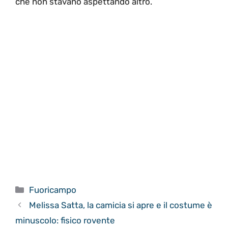
che non stavano aspettando altro.
Categorie
Fuoricampo
Melissa Satta, la camicia si apre e il costume è
minuscolo: fisico rovente