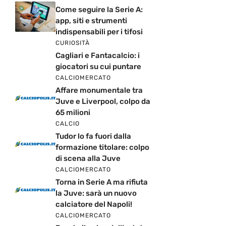
Come seguire la Serie A:
app, siti e strumenti
indispensabili per i tifosi
CURIOSITÀ
Cagliari e Fantacalcio: i
giocatori su cui puntare
CALCIOMERCATO
Affare monumentale tra
Juve e Liverpool, colpo da
65 milioni
CALCIO
Tudor lo fa fuori dalla
formazione titolare: colpo
di scena alla Juve
CALCIOMERCATO
Torna in Serie A ma rifiuta
la Juve: sarà un nuovo
calciatore del Napoli!
CALCIOMERCATO