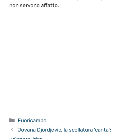
non servono affatto.
Categorie
Fuoricampo
Jovana Djordjevic, la scollatura ‘canta’:
un’opera lirica