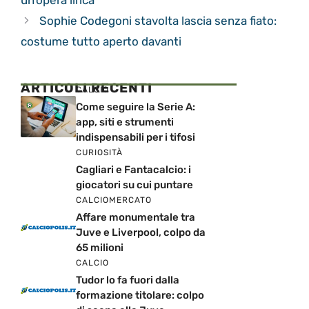
Sophie Codegoni stavolta lascia senza fiato:
costume tutto aperto davanti
ARTICOLI RECENTI
CALCIO
Come seguire la Serie A:
app, siti e strumenti
indispensabili per i tifosi
CURIOSITÀ
Cagliari e Fantacalcio: i
giocatori su cui puntare
CALCIOMERCATO
Affare monumentale tra
Juve e Liverpool, colpo da
65 milioni
CALCIO
Tudor lo fa fuori dalla
formazione titolare: colpo