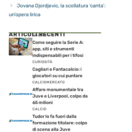
Jovana Djordjevic, la scollatura ‘canta’:
un’opera lirica
ARTICOLI RECENTI
CALCIO
Come seguire la Serie A:
app, siti e strumenti
indispensabili per i tifosi
CURIOSITÀ
Cagliari e Fantacalcio: i
giocatori su cui puntare
CALCIOMERCATO
Affare monumentale tra
Juve e Liverpool, colpo da
65 milioni
CALCIO
Tudor lo fa fuori dalla
formazione titolare: colpo
di scena alla Juve