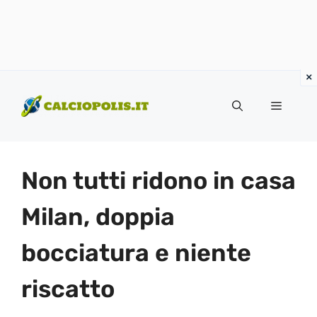
Vai
al
Menu
contenuto
Non tutti ridono in casa
Milan, doppia
bocciatura e niente
riscatto