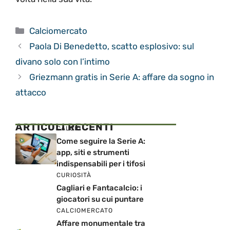
Categorie
Calciomercato
Paola Di Benedetto, scatto esplosivo: sul
divano solo con l’intimo
Griezmann gratis in Serie A: affare da sogno in
attacco
ARTICOLI RECENTI
CALCIO
Come seguire la Serie A:
app, siti e strumenti
indispensabili per i tifosi
CURIOSITÀ
Cagliari e Fantacalcio: i
giocatori su cui puntare
CALCIOMERCATO
Affare monumentale tra