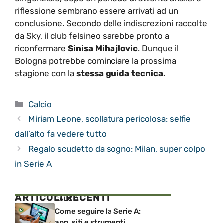
riflessione sembrano essere arrivati ad un
conclusione. Secondo delle indiscrezioni raccolte
da Sky, il club felsineo sarebbe pronto a
riconfermare
Sinisa Mihajlovic
. Dunque il
Bologna potrebbe cominciare la prossima
stagione con la
stessa guida tecnica.
Categorie
Calcio
Miriam Leone, scollatura pericolosa: selfie
dall’alto fa vedere tutto
Regalo scudetto da sogno: Milan, super colpo
in Serie A
ARTICOLI RECENTI
CALCIO
Come seguire la Serie A:
app, siti e strumenti