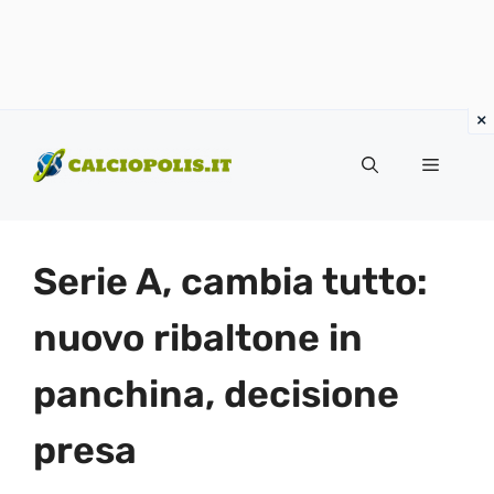
Vai
al
Menu
contenuto
Serie A, cambia tutto:
nuovo ribaltone in
panchina, decisione
presa