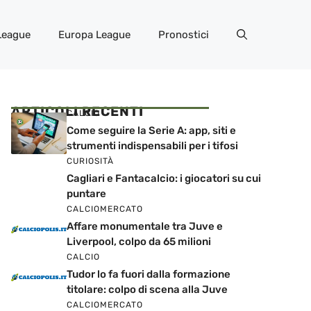
League
Europa League
Pronostici
ARTICOLI RECENTI
CALCIO
Come seguire la Serie A: app, siti e
strumenti indispensabili per i tifosi
CURIOSITÀ
Cagliari e Fantacalcio: i giocatori su cui
puntare
CALCIOMERCATO
Affare monumentale tra Juve e
Liverpool, colpo da 65 milioni
CALCIO
Tudor lo fa fuori dalla formazione
titolare: colpo di scena alla Juve
CALCIOMERCATO