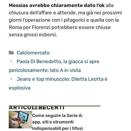
Messias avrebbe chiaramente dato l’ok
alla
chiusura dell’affare e attende, ma già nei prossimi
giorni l’operazione con i pitagorici e quella con la
Roma per Florenzi potrebbero essere chiuse
senza grossi esborsi.
Categorie
Calciomercato
Paola Di Benedetto, la giacca si apre
pericolosamente: lato A in vista
Jeans e top minuscolo: Diletta Leotta è
esplosiva
ARTICOLI RECENTI
CALCIO
Come seguire la Serie A:
app, siti e strumenti
indispensabili per i tifosi