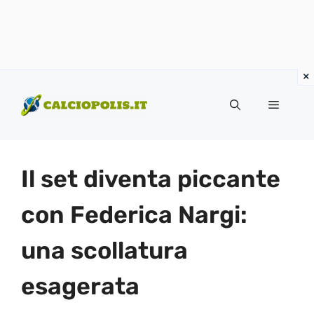
Vai
al
Menu
contenuto
Il set diventa piccante
con Federica Nargi:
una scollatura
esagerata