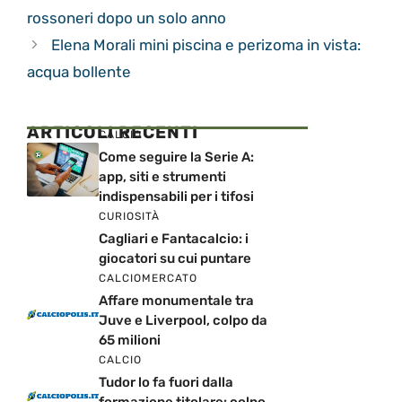
rossoneri dopo un solo anno
Elena Morali mini piscina e perizoma in vista:
acqua bollente
ARTICOLI RECENTI
CALCIO
Come seguire la Serie A:
app, siti e strumenti
indispensabili per i tifosi
CURIOSITÀ
Cagliari e Fantacalcio: i
giocatori su cui puntare
CALCIOMERCATO
Affare monumentale tra
Juve e Liverpool, colpo da
65 milioni
CALCIO
Tudor lo fa fuori dalla
formazione titolare: colpo