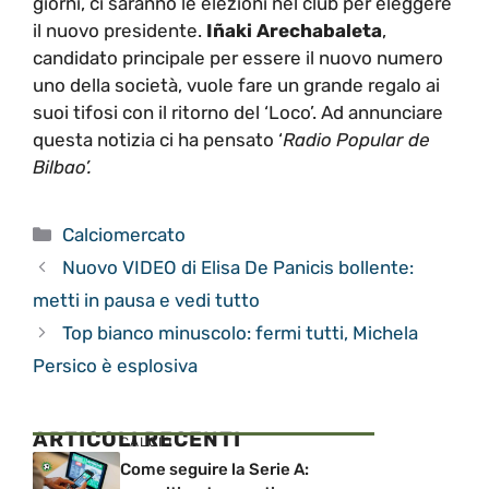
giorni, ci saranno le elezioni nel club per eleggere
il nuovo presidente.
Iñaki Arechabaleta
,
candidato principale per essere il nuovo numero
uno della società, vuole fare un grande regalo ai
suoi tifosi con il ritorno del ‘Loco’. Ad annunciare
questa notizia ci ha pensato ‘
Radio Popular de
Bilbao’.
Categorie
Calciomercato
Nuovo VIDEO di Elisa De Panicis bollente:
metti in pausa e vedi tutto
Top bianco minuscolo: fermi tutti, Michela
Persico è esplosiva
ARTICOLI RECENTI
CALCIO
Come seguire la Serie A: