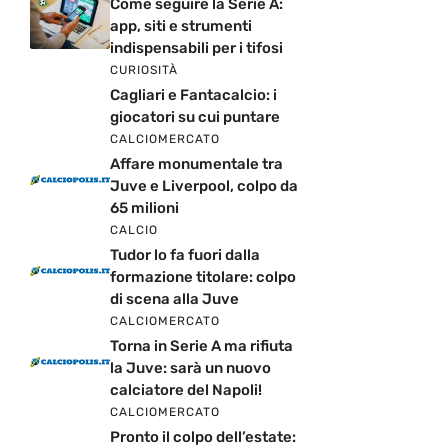
Come seguire la Serie A:
app, siti e strumenti
indispensabili per i tifosi
CURIOSITÀ
Cagliari e Fantacalcio: i
giocatori su cui puntare
CALCIOMERCATO
Affare monumentale tra
Juve e Liverpool, colpo da
65 milioni
CALCIO
Tudor lo fa fuori dalla
formazione titolare: colpo
di scena alla Juve
CALCIOMERCATO
Torna in Serie A ma rifiuta
la Juve: sarà un nuovo
calciatore del Napoli!
CALCIOMERCATO
Pronto il colpo dell’estate: