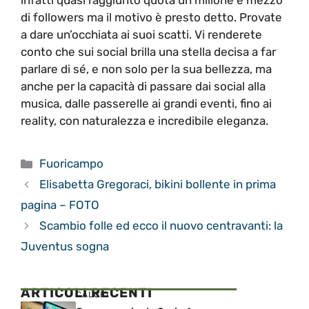
infatti quasi raggiunto quota un milione e mezzo
di followers ma il motivo è presto detto. Provate
a dare un’occhiata ai suoi scatti. Vi renderete
conto che sui social brilla una stella decisa a far
parlare di sé, e non solo per la sua bellezza, ma
anche per la capacità di passare dai social alla
musica, dalle passerelle ai grandi eventi, fino ai
reality, con naturalezza e incredibile eleganza.
Categorie
Fuoricampo
Elisabetta Gregoraci, bikini bollente in prima
pagina – FOTO
Scambio folle ed ecco il nuovo centravanti: la
Juventus sogna
ARTICOLI RECENTI
CALCIO