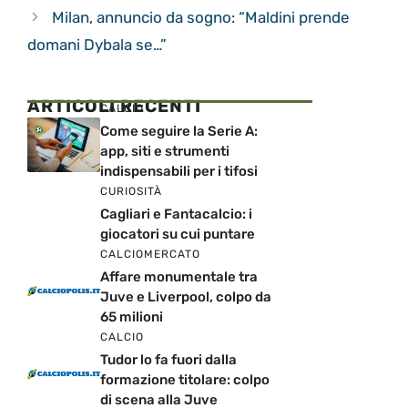
Milan, annuncio da sogno: “Maldini prende
domani Dybala se…”
ARTICOLI RECENTI
CALCIO
Come seguire la Serie A:
app, siti e strumenti
indispensabili per i tifosi
CURIOSITÀ
Cagliari e Fantacalcio: i
giocatori su cui puntare
CALCIOMERCATO
Affare monumentale tra
Juve e Liverpool, colpo da
65 milioni
CALCIO
Tudor lo fa fuori dalla
formazione titolare: colpo
di scena alla Juve