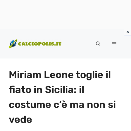
Vai
al
Menu
contenuto
Miriam Leone toglie il
fiato in Sicilia: il
costume c’è ma non si
vede