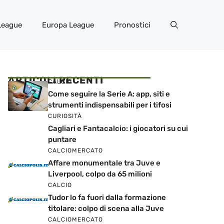
League
Europa League
Pronostici
ARTICOLI RECENTI
CALCIO
Come seguire la Serie A: app, siti e
strumenti indispensabili per i tifosi
CURIOSITÀ
Cagliari e Fantacalcio: i giocatori su cui
puntare
CALCIOMERCATO
Affare monumentale tra Juve e
Liverpool, colpo da 65 milioni
CALCIO
Tudor lo fa fuori dalla formazione
titolare: colpo di scena alla Juve
CALCIOMERCATO