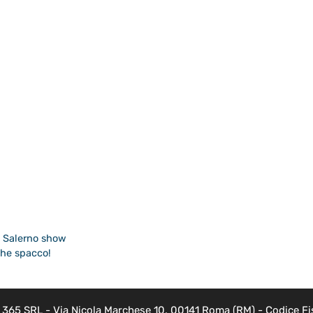
a Salerno show
che spacco!
EB 365 SRL - Via Nicola Marchese 10, 00141 Roma (RM) - Codice Fis