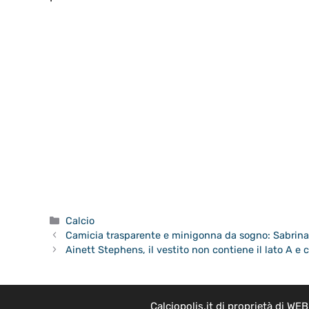
Categorie
Calcio
Camicia trasparente e minigonna da sogno: Sabrin
Ainett Stephens, il vestito non contiene il lato A e 
Calciopolis.it di proprietà di W