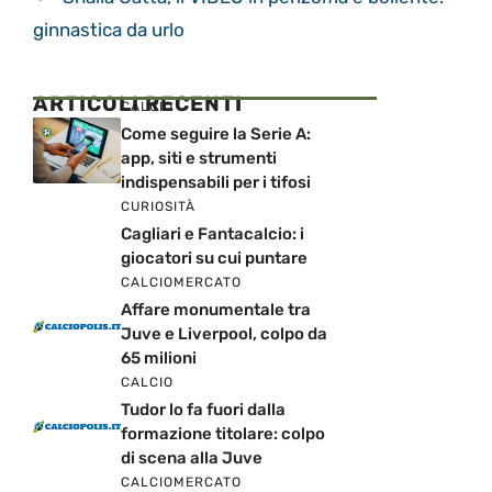
ginnastica da urlo
ARTICOLI RECENTI
CALCIO
Come seguire la Serie A:
app, siti e strumenti
indispensabili per i tifosi
CURIOSITÀ
Cagliari e Fantacalcio: i
giocatori su cui puntare
CALCIOMERCATO
Affare monumentale tra
Juve e Liverpool, colpo da
65 milioni
CALCIO
Tudor lo fa fuori dalla
formazione titolare: colpo
di scena alla Juve
CALCIOMERCATO