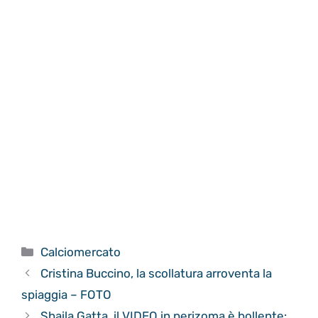
Categorie
Calciomercato
Cristina Buccino, la scollatura arroventa la
spiaggia – FOTO
Shaila Gatta, il VIDEO in perizoma è bollente: