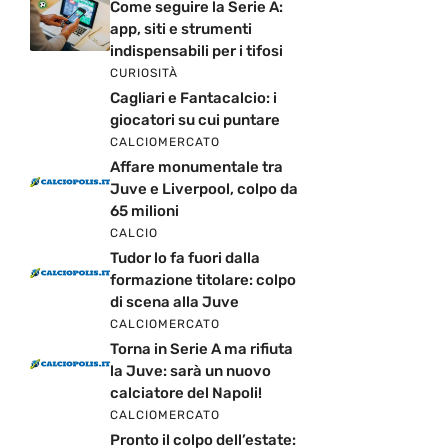
Come seguire la Serie A:
app, siti e strumenti
indispensabili per i tifosi
CURIOSITÀ
Cagliari e Fantacalcio: i
giocatori su cui puntare
CALCIOMERCATO
Affare monumentale tra
Juve e Liverpool, colpo da
65 milioni
CALCIO
Tudor lo fa fuori dalla
formazione titolare: colpo
di scena alla Juve
CALCIOMERCATO
Torna in Serie A ma rifiuta
la Juve: sarà un nuovo
calciatore del Napoli!
CALCIOMERCATO
Pronto il colpo dell’estate: