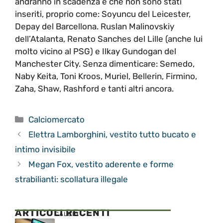
andranno in scadenza e che non sono stati
inseriti, proprio come: Soyuncu del Leicester,
Depay del Barcellona. Ruslan Malinovskiy
dell’Atalanta, Renato Sanches del Lille (anche lui
molto vicino al PSG) e Ilkay Gundogan del
Manchester City. Senza dimenticare: Semedo,
Naby Keita, Toni Kroos, Muriel, Bellerin, Firmino,
Zaha, Shaw, Rashford e tanti altri ancora.
Categorie
Calciomercato
Elettra Lamborghini, vestito tutto bucato e
intimo invisibile
Megan Fox, vestito aderente e forme
strabilianti: scollatura illegale
ARTICOLI RECENTI
CALCIO