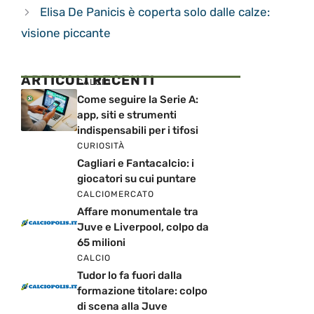
Elisa De Panicis è coperta solo dalle calze:
visione piccante
ARTICOLI RECENTI
CALCIO
Come seguire la Serie A:
app, siti e strumenti
indispensabili per i tifosi
CURIOSITÀ
Cagliari e Fantacalcio: i
giocatori su cui puntare
CALCIOMERCATO
Affare monumentale tra
Juve e Liverpool, colpo da
65 milioni
CALCIO
Tudor lo fa fuori dalla
formazione titolare: colpo
di scena alla Juve