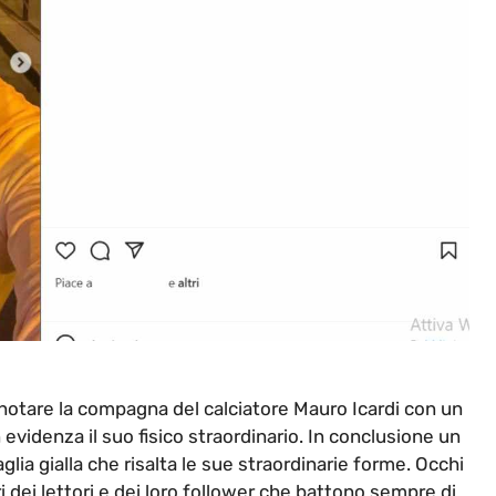
notare la compagna del calciatore Mauro Icardi con un
evidenza il suo fisico straordinario. In conclusione un
glia gialla che risalta le sue straordinarie forme. Occhi
i dei lettori e dei loro follower che battono sempre di