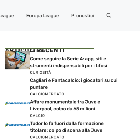
League
Europa League
Pronostici
ARTICOLI RECENTI
CALCIO
Come seguire la Serie A: app, siti e
strumenti indispensabili per i tifosi
CURIOSITÀ
Cagliari e Fantacalcio: i giocatori su cui
puntare
CALCIOMERCATO
Affare monumentale tra Juve e
Liverpool, colpo da 65 milioni
CALCIO
Tudor lo fa fuori dalla formazione
titolare: colpo di scena alla Juve
CALCIOMERCATO