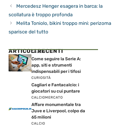
Mercedesz Henger esagera in barca: la
scollatura è troppo profonda
Melita Toniolo, bikini troppo mini: perizoma
sparisce del tutto
ARTICOLI RECENTI
CALCIO
Come seguire la Serie A:
app, siti e strumenti
indispensabili per i tifosi
CURIOSITÀ
Cagliari e Fantacalcio: i
giocatori su cui puntare
CALCIOMERCATO
Affare monumentale tra
Juve e Liverpool, colpo da
65 milioni
CALCIO