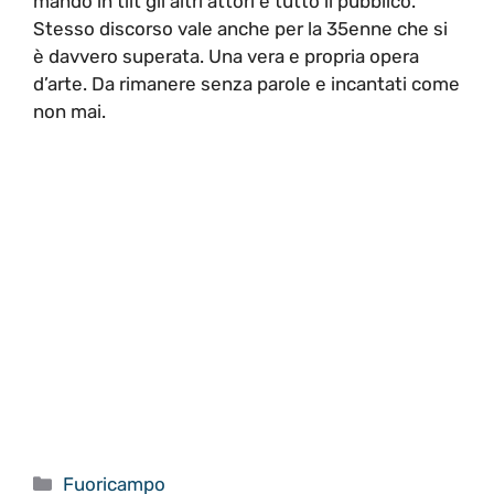
mandò in tilt gli altri attori e tutto il pubblico.
Stesso discorso vale anche per la 35enne che si
è davvero superata. Una vera e propria opera
d’arte. Da rimanere senza parole e incantati come
non mai.
Categorie
Fuoricampo