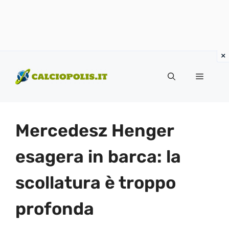
Vai
al
Menu
contenuto
Mercedesz Henger
esagera in barca: la
scollatura è troppo
profonda