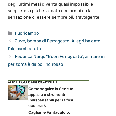
degli ultimi mesi diventa quasi impossibile
scegliere la più bella, dato che ormai da la
sensazione di essere sempre più travolgente.
Categorie
Fuoricampo
Juve, bomba di Ferragosto: Allegri ha dato
l’ok, cambia tutto
Federica Nargi: “Buon Ferragosto”, al mare in
perizoma è da bollino rosso
ARTICOLI RECENTI
CALCIO
Come seguire la Serie A:
app, siti e strumenti
indispensabili per i tifosi
CURIOSITÀ
Cagliari e Fantacalcio: i