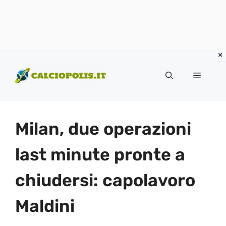
Vai
al
Menu
contenuto
Milan, due operazioni
last minute pronte a
chiudersi: capolavoro
Maldini