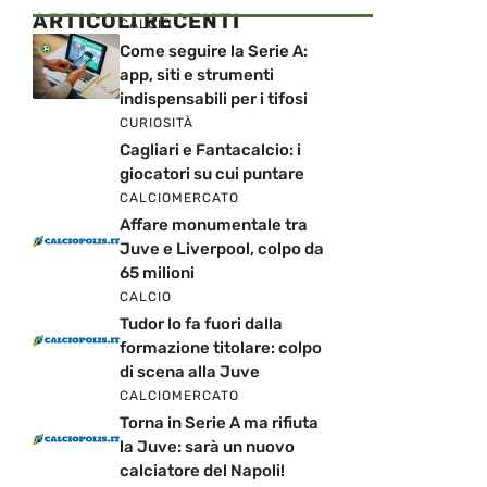
ARTICOLI RECENTI
CALCIO
Come seguire la Serie A:
app, siti e strumenti
indispensabili per i tifosi
CURIOSITÀ
Cagliari e Fantacalcio: i
giocatori su cui puntare
CALCIOMERCATO
Affare monumentale tra
Juve e Liverpool, colpo da
65 milioni
CALCIO
Tudor lo fa fuori dalla
formazione titolare: colpo
di scena alla Juve
CALCIOMERCATO
Torna in Serie A ma rifiuta
la Juve: sarà un nuovo
calciatore del Napoli!