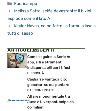
Categorie
Fuoricampo
Melissa Satta, selfie devastante: il bikini
esplode come il lato A
Keylor Navas, colpo fatto: la formula lascia
tutti di sasso
ARTICOLI RECENTI
CALCIO
Come seguire la Serie A:
app, siti e strumenti
indispensabili per i tifosi
CURIOSITÀ
Cagliari e Fantacalcio: i
giocatori su cui puntare
CALCIOMERCATO
Affare monumentale tra
Juve e Liverpool, colpo da
65 milioni