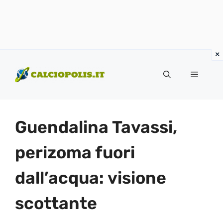
Vai
al
Menu
contenuto
Guendalina Tavassi,
perizoma fuori
dall’acqua: visione
scottante