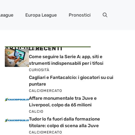
League
Europa League
Pronostici
ARTICOLI RECENTI
CALCIO
Come seguire la Serie A: app, siti e
strumenti indispensabili per i tifosi
CURIOSITÀ
Cagliari e Fantacalcio: i giocatori su cui
puntare
CALCIOMERCATO
Affare monumentale tra Juve e
Liverpool, colpo da 65 milioni
CALCIO
Tudor lo fa fuori dalla formazione
titolare: colpo di scena alla Juve
CALCIOMERCATO