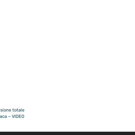
isione totale
siaca – VIDEO