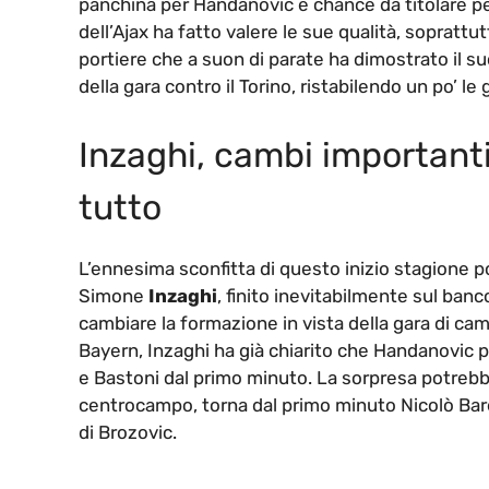
panchina per Handanovic e chance da titolare pe
dell’Ajax ha fatto valere le sue qualità, soprattu
portiere che a suon di parate ha dimostrato il su
della gara contro il Torino, ristabilendo un po’ le
Inzaghi, cambi importanti
tutto
L’ennesima sconfitta di questo inizio stagione po
Simone
Inzaghi
, finito inevitabilmente sul banc
cambiare la formazione in vista della gara di camp
Bayern, Inzaghi ha già chiarito che Handanovic pa
e Bastoni dal primo minuto. La sorpresa potrebbe
centrocampo, torna dal primo minuto Nicolò Barel
di Brozovic.