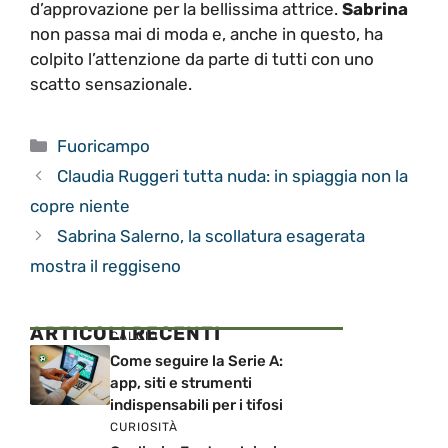
d’approvazione per la bellissima attrice.
Sabrina
non passa mai di moda e, anche in questo, ha
colpito l’attenzione da parte di tutti con uno
scatto sensazionale.
Categorie
Fuoricampo
Claudia Ruggeri tutta nuda: in spiaggia non la
copre niente
Sabrina Salerno, la scollatura esagerata
mostra il reggiseno
ARTICOLI RECENTI
CALCIO
Come seguire la Serie A:
app, siti e strumenti
indispensabili per i tifosi
CURIOSITÀ