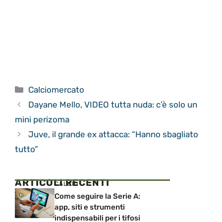
Categorie
Calciomercato
Dayane Mello, VIDEO tutta nuda: c’è solo un
mini perizoma
Juve, il grande ex attacca: “Hanno sbagliato
tutto”
ARTICOLI RECENTI
CALCIO
Come seguire la Serie A:
app, siti e strumenti
indispensabili per i tifosi