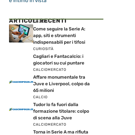
e intimo in vista
ARTICOLI RECENTI
CALCIO
Come seguire la Serie A:
app, siti e strumenti
indispensabili per i tifosi
CURIOSITÀ
Cagliari e Fantacalcio: i
giocatori su cui puntare
CALCIOMERCATO
Affare monumentale tra
Juve e Liverpool, colpo da
65 milioni
CALCIO
Tudor lo fa fuori dalla
formazione titolare: colpo
di scena alla Juve
CALCIOMERCATO
Torna in Serie A ma rifiuta