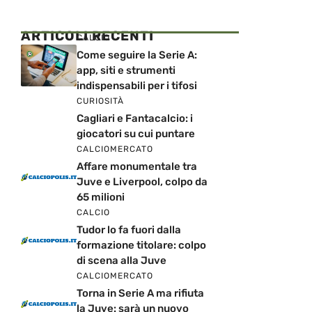
ARTICOLI RECENTI
CALCIO
Come seguire la Serie A:
app, siti e strumenti
indispensabili per i tifosi
CURIOSITÀ
Cagliari e Fantacalcio: i
giocatori su cui puntare
CALCIOMERCATO
Affare monumentale tra
Juve e Liverpool, colpo da
65 milioni
CALCIO
Tudor lo fa fuori dalla
formazione titolare: colpo
di scena alla Juve
CALCIOMERCATO
Torna in Serie A ma rifiuta
la Juve: sarà un nuovo