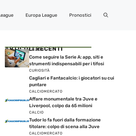
League
Europa League
Pronostici
ARTICOLI RECENTI
CALCIO
Come seguire la Serie A: app, siti e
strumenti indispensabili per i tifosi
CURIOSITÀ
Cagliari e Fantacalcio: i giocatori su cui
puntare
CALCIOMERCATO
Affare monumentale tra Juve e
Liverpool, colpo da 65 milioni
CALCIO
Tudor lo fa fuori dalla formazione
titolare: colpo di scena alla Juve
CALCIOMERCATO