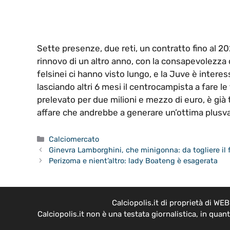
Sette presenze, due reti, un contratto fino al 202
rinnovo di un altro anno, con la consapevolezza
felsinei ci hanno visto lungo, e la Juve è inter
lasciando altri 6 mesi il centrocampista a fare le 
prelevato per due milioni e mezzo di euro, è già tr
affare che andrebbe a generare un’ottima plusv
Categorie
Calciomercato
Ginevra Lamborghini, che minigonna: da togliere il f
Perizoma e nient’altro: lady Boateng è esagerata
Calciopolis.it di proprietà di W
Calciopolis.it non è una testata giornalistica, in qua