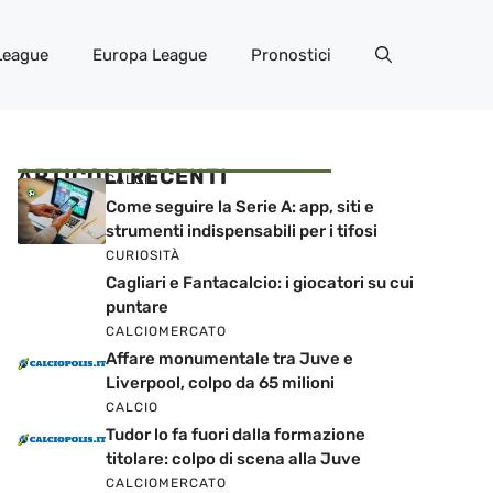
League
Europa League
Pronostici
ARTICOLI RECENTI
CALCIO
Come seguire la Serie A: app, siti e
strumenti indispensabili per i tifosi
CURIOSITÀ
Cagliari e Fantacalcio: i giocatori su cui
puntare
CALCIOMERCATO
Affare monumentale tra Juve e
Liverpool, colpo da 65 milioni
CALCIO
Tudor lo fa fuori dalla formazione
titolare: colpo di scena alla Juve
CALCIOMERCATO