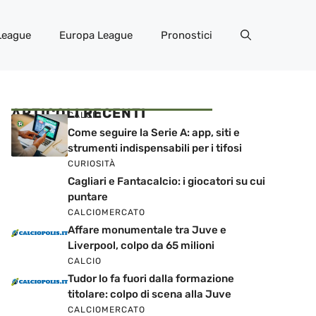
League
Europa League
Pronostici
ARTICOLI RECENTI
CALCIO
Come seguire la Serie A: app, siti e
strumenti indispensabili per i tifosi
CURIOSITÀ
Cagliari e Fantacalcio: i giocatori su cui
puntare
CALCIOMERCATO
Affare monumentale tra Juve e
Liverpool, colpo da 65 milioni
CALCIO
Tudor lo fa fuori dalla formazione
titolare: colpo di scena alla Juve
CALCIOMERCATO