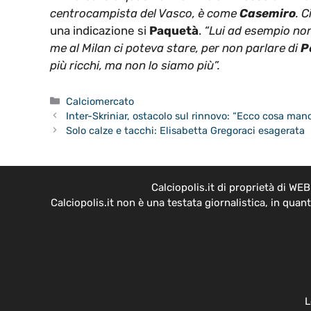
centrocampista del Vasco, è come
Casemiro
. C
una indicazione si
Paquetà
.
“Lui ad esempio non
me al Milan ci poteva stare, per non parlare di
P
più ricchi, ma non lo siamo più”.
Categorie
Calciomercato
Inter-Skriniar, ostacolo sul rinnovo: “Ecco cosa manc
Solo calze e tacchi: Elisabetta Gregoraci esagerata
Calciopolis.it di proprietà di W
Calciopolis.it non è una testata giornalistica, in qua
L