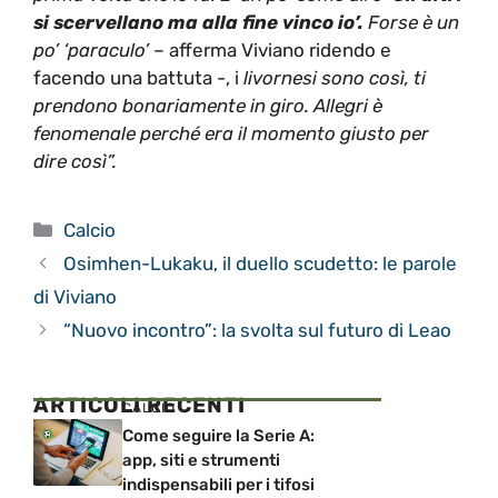
si scervellano ma alla fine vinco io’.
Forse è un
po’ ‘paraculo’ –
afferma Viviano ridendo e
facendo una battuta -, i
livornesi sono così, ti
prendono bonariamente in giro. Allegri è
fenomenale perché era il momento giusto per
dire così”.
Categorie
Calcio
Osimhen-Lukaku, il duello scudetto: le parole
di Viviano
“Nuovo incontro”: la svolta sul futuro di Leao
ARTICOLI RECENTI
CALCIO
Come seguire la Serie A:
app, siti e strumenti
indispensabili per i tifosi