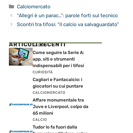
Categorie
Calciomercato
“Allegri è un parac…”: parole forti sul tecnico
Scontri tra tifosi: “Il calcio va salvaguardato”
ARTICOLI RECENTI
CALCIO
Come seguire la Serie A:
app, siti e strumenti
indispensabili per i tifosi
CURIOSITÀ
Cagliari e Fantacalcio: i
giocatori su cui puntare
CALCIOMERCATO
Affare monumentale tra
Juve e Liverpool, colpo da
65 milioni
CALCIO
Tudor lo fa fuori dalla