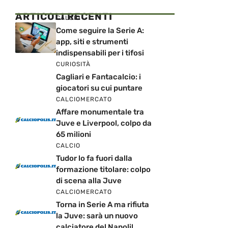
ARTICOLI RECENTI
CALCIO
Come seguire la Serie A:
app, siti e strumenti
indispensabili per i tifosi
CURIOSITÀ
Cagliari e Fantacalcio: i
giocatori su cui puntare
CALCIOMERCATO
Affare monumentale tra
Juve e Liverpool, colpo da
65 milioni
CALCIO
Tudor lo fa fuori dalla
formazione titolare: colpo
di scena alla Juve
CALCIOMERCATO
Torna in Serie A ma rifiuta
la Juve: sarà un nuovo
calciatore del Napoli!