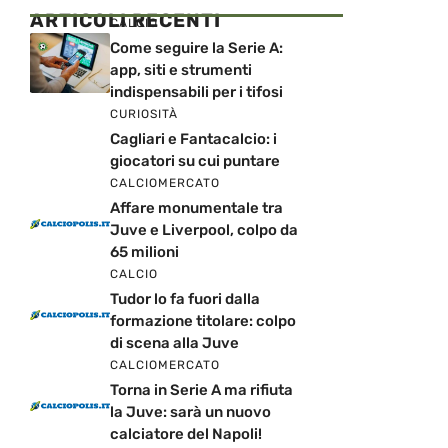
ARTICOLI RECENTI
CALCIO
Come seguire la Serie A:
app, siti e strumenti
indispensabili per i tifosi
CURIOSITÀ
Cagliari e Fantacalcio: i
giocatori su cui puntare
CALCIOMERCATO
Affare monumentale tra
Juve e Liverpool, colpo da
65 milioni
CALCIO
Tudor lo fa fuori dalla
formazione titolare: colpo
di scena alla Juve
CALCIOMERCATO
Torna in Serie A ma rifiuta
la Juve: sarà un nuovo
calciatore del Napoli!