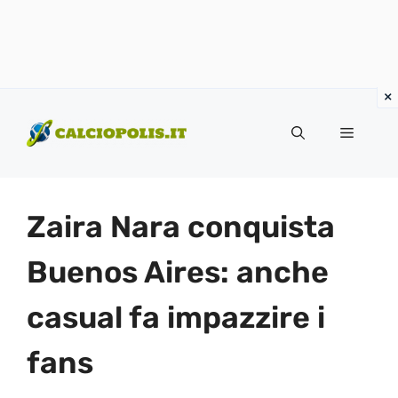
Vai
al
Menu
contenuto
Zaira Nara conquista
Buenos Aires: anche
casual fa impazzire i
fans