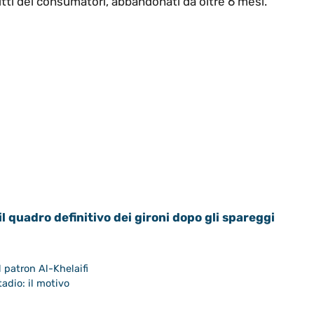
ritti dei consumatori, abbandonati da oltre 6 mesi.
l quadro definitivo dei gironi dopo gli spareggi
 patron Al-Khelaifi
tadio: il motivo