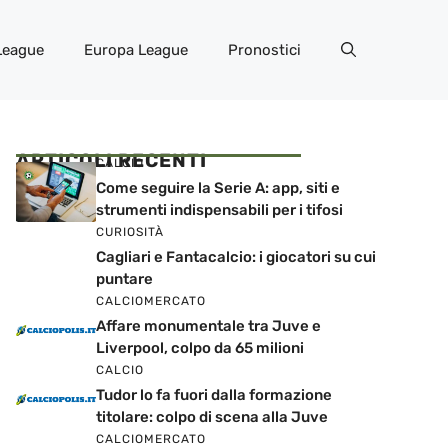
League
Europa League
Pronostici
ARTICOLI RECENTI
CALCIO
Come seguire la Serie A: app, siti e
strumenti indispensabili per i tifosi
CURIOSITÀ
Cagliari e Fantacalcio: i giocatori su cui
puntare
CALCIOMERCATO
Affare monumentale tra Juve e
Liverpool, colpo da 65 milioni
CALCIO
Tudor lo fa fuori dalla formazione
titolare: colpo di scena alla Juve
CALCIOMERCATO