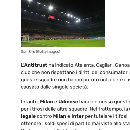
San Siro (GettyImages)
L’Antitrust
ha indicato Atalanta, Cagliari, Geno
club che non rispettano i diritti dei consumatori.
queste squadre non hanno potuto richiedere il
r
causato dalle singole società.
Intanto,
Milan
e
Udinese
hanno rimosso queste c
per i tifosi delle altre squadre. Nel frattempo, la
legale
contro
Milan
e
Inter
per tutelare i tifosi
ottenere i soldi spesi di partite mai viste allo s