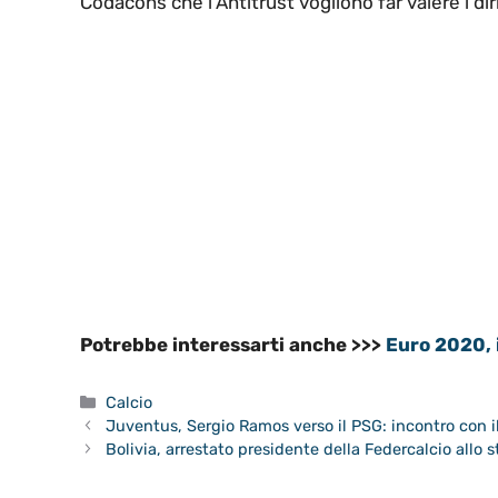
Codacons che l’Antitrust vogliono far valere i di
Potrebbe interessarti anche >>>
Euro 2020, i
Categorie
Calcio
Juventus, Sergio Ramos verso il PSG: incontro con il
Bolivia, arrestato presidente della Federcalcio allo s