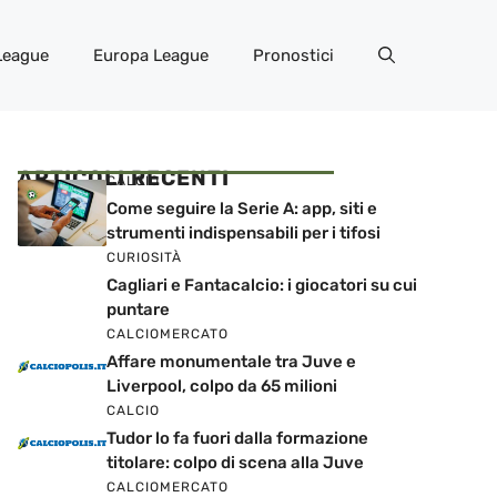
League
Europa League
Pronostici
ARTICOLI RECENTI
CALCIO
Come seguire la Serie A: app, siti e
strumenti indispensabili per i tifosi
CURIOSITÀ
Cagliari e Fantacalcio: i giocatori su cui
puntare
CALCIOMERCATO
Affare monumentale tra Juve e
Liverpool, colpo da 65 milioni
CALCIO
Tudor lo fa fuori dalla formazione
titolare: colpo di scena alla Juve
CALCIOMERCATO