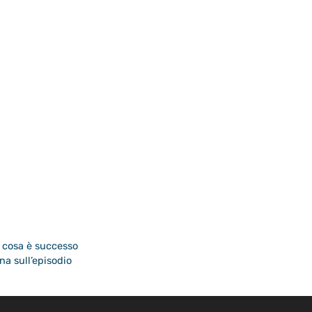
 cosa è successo
ena sull’episodio
EB 365 SRL - Via Nicola Marchese 10, 00141 Roma (RM) - Codice Fis