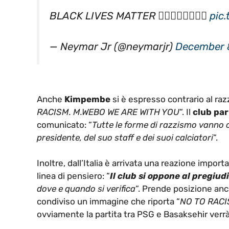
BLACK LIVES MATTER ✊🏿✊🏾✊🏽✊🏼
pic
— Neymar Jr (@neymarjr)
December 
Anche
Kimpembe
si è espresso contrario al raz
RACISM. M.WEBO WE ARE WITH YOU
“. Il
club par
comunicato: “
Tutte le forme di razzismo vanno c
presidente, del suo staff e dei suoi calciatori
“.
Inoltre, dall’Italia è arrivata una reazione importan
linea di pensiero: “
Il club si oppone al pregiudi
dove e quando si verifica
“. Prende posizione an
condiviso un immagine che riporta “
NO TO RAC
ovviamente la partita tra PSG e Basaksehir verrà