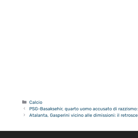
Categorie
Calcio
PSG-Basaksehir, quarto uomo accusato di razzismo:
Atalanta, Gasperini vicino alle dimissioni: il retrosc
Calciopolis.it di proprietà di W