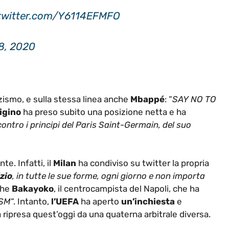
.twitter.com/Y6114EFMFO
8, 2020
zismo, e sulla stessa linea anche
Mbappé
: “
SAY NO TO
igino
ha preso subito una posizione netta e ha
ontro i principi del Paris Saint-Germain, del suo
te. Infatti, il
Milan
ha condiviso su twitter la propria
zio
, in tutte le sue forme, ogni giorno e non importa
che
Bakayoko
, il centrocampista del Napoli, che ha
ISM
“. Intanto,
l’UEFA
ha aperto
un’inchiesta
e
 ripresa quest’oggi da una quaterna arbitrale diversa.