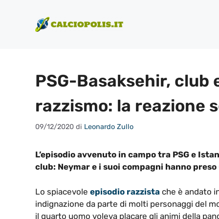
Vai
al
contenuto
PSG-Basaksehir, club e 
razzismo: la reazione s
09/12/2020
di
Leonardo Zullo
L’episodio avvenuto in campo tra PSG e Istanb
club: Neymar e i suoi compagni hanno preso 
Lo spiacevole
episodio razzista
che è andato in
indignazione da parte di molti personaggi del mon
il quarto uomo voleva placare gli animi della pa