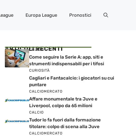
League
Europa League
Pronostici
ARTICOLI RECENTI
CALCIO
Come seguire la Serie A: app, siti e
strumenti indispensabili per i tifosi
CURIOSITÀ
Cagliari e Fantacalcio: i giocatori su cui
puntare
CALCIOMERCATO
Affare monumentale tra Juve e
Liverpool, colpo da 65 milioni
CALCIO
Tudor lo fa fuori dalla formazione
titolare: colpo di scena alla Juve
CALCIOMERCATO